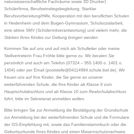
naturwissenschaftliche Fachräume sowie 3D Drucker)
Schülerfirma, Berufseinstiegsbegleitung, Starklar
Berufsvorbereitung/Hilfe, Kooperation mit den beruflichen Schulen
in Heidenheim und dem Buigen-Gymnasium, Schulsozialarbeit,
eine aktive SMV (Schülermitverantwortung) und vielem mehr,
die
Stärken Ihres Kindes zur Geltung bringen werden.
Kommen Sie auf uns und auf mich als Schulleiter oder meine
Stellvertreterin Frau Fröhle bitte gerne zu. Wir
beraten Sie
persönlich und
auch am Telefon (07324 – 955 1400 o. 1401 o.
1404) oder per Email (poststelle@04114984.schule.bwl.de). Wir
freuen uns auf Ihre Kinder, die Sie gerne an unserer
weiterführenden Schule, die Ihre Kinder
ab Klasse 9
zum
Hauptschulabschluss und ab Klasse 10 zum Realschulabschluss
führt
, bitte im Sekretariat anmelden wollen.
Bitte bringen Sie zur Anmeldung die Bestätigung der Grundschule
zur Anmeldung bei der weiterführenden Schule und die Formulare
der GS-Empfehlung mit, sowie das Familienstammbuch oder die
Geburtsurkunde Ihres Kindes und einen Masernschutznachweis