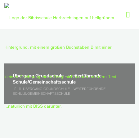
Skip
to
content
Übergang Grundschule – weiterführende
Schule/Gemeinschaftsschule
HOME
ÜBERGANG GRUNDSCHULE – WEITERFÜHRENDE
SCHULE/GEMEINSCHAFTSSCHULE