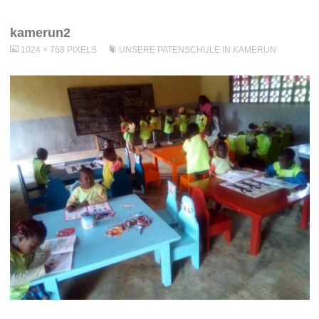
kamerun2
FULL
1024 × 768
PIXELS
UNSERE PATENSCHULE IN KAMERUN
SIZE