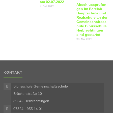
am 02.07.2022
Abschlussprüfun
4. Juli 2022
gen im Bereich
Hauptschule und
Realschule an der
Gemeinschaftssc
hule Bibrisschule
Herbrechtingen
sind gestartet
30. Mai 2022
KONTAKT
Bibrisschule Gemeinschaftsschule
Brückenstraße 10
89542 Herbrechtingen
07324 - 955 14 01