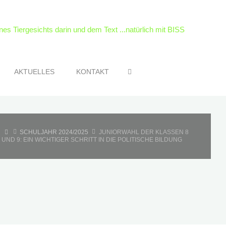
SEARCH
AKTUELLES
KONTAKT
HOME
SCHULJAHR 2024/2025
JUNIORWAHL DER KLASSEN 8
UND 9: EIN WICHTIGER SCHRITT IN DIE POLITISCHE BILDUNG