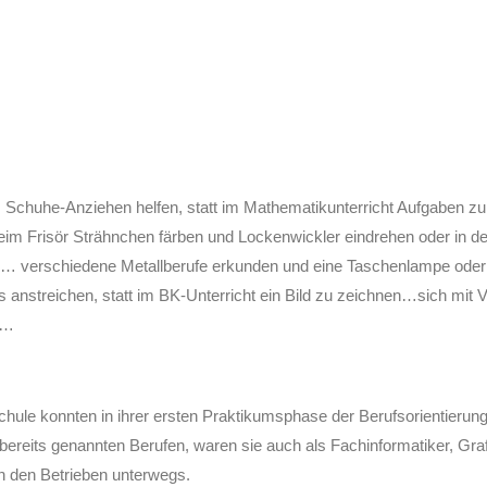
eim Schuhe-Anziehen helfen, statt im Mathematikunterricht Aufgabe
 beim Frisör Strähnchen färben und Lockenwickler eindrehen oder in
 verschiedene Metallberufe erkunden und eine Taschenlampe oder ein 
streichen, statt im BK-Unterricht ein Bild zu zeichnen…sich mit Vo
n…
chule konnten in ihrer ersten Praktikumsphase der Berufsorientierung 
reits genannten Berufen, waren sie auch als Fachinformatiker, Graf
n den Betrieben unterwegs.