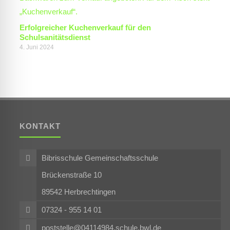
Erfolgreicher Kuchenverkauf für den
Schulsanitätsdienst
4. Juni 2024
KONTAKT
Bibrisschule Gemeinschaftsschule
Brückenstraße 10
89542 Herbrechtingen
07324 - 955 14 01
poststelle@04114984.schule.bwl.de