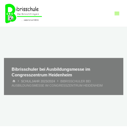
Skip
to
content
Bibrisschuler bei Ausbildungsmesse im
Congresszentrum Heidenheim
HOME
SCHULJAHR 2023/2024
BIBRISSCHULER BEI
AUSBILDUNGSMESSE IM CONGRESSZENTRUM HEIDENHEIM