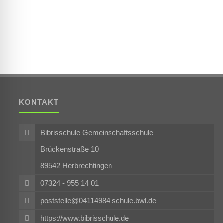
KONTAKT
Bibrisschule Gemeinschaftsschule
Brückenstraße 10
89542 Herbrechtingen
07324 - 955 14 01
poststelle@04114984.schule.bwl.de
https://www.bibrisschule.de