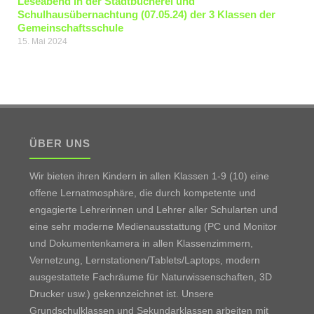
Leseabend in der Stadtbücherei und
Schulhausübernachtung (07.05.24) der 3 Klassen der
Gemeinschaftsschule
15. Mai 2024
ÜBER UNS
Wir bieten ihren Kindern in allen Klassen 1-9 (10) eine
offene Lernatmosphäre, die durch kompetente und
engagierte Lehrerinnen und Lehrer aller Schularten und
eine sehr moderne Medienausstattung (PC und Monitor
und Dokumentenkamera in allen Klassenzimmern,
Vernetzung, Lernstationen/Tablets/Laptops, modern
ausgestattete Fachräume für Naturwissenschaften, 3D
Drucker usw.) gekennzeichnet ist. Unsere
Grundschulklassen und Sekundarklassen arbeiten mit