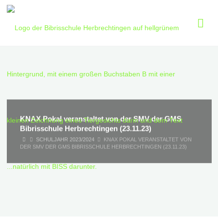
Skip
to
content
KNAX Pokal veranstaltet von der SMV der GMS
Bibrisschule Herbrechtingen (23.11.23)
HOME
SCHULJAHR 2023/2024
KNAX POKAL VERANSTALTET VON
DER SMV DER GMS BIBRISSCHULE HERBRECHTINGEN (23.11.23)