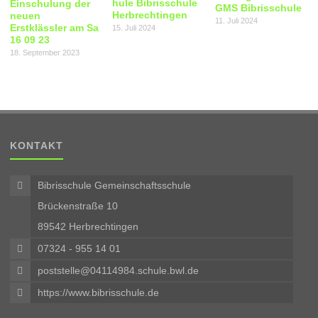
hule Bibrisschule
Einschulung der
GMS Bibrisschule
Herbrechtingen
neuen
11. Juli 2024
Erstklässler am Sa
15. Juli 2024
16 09 23
18. September 2023
KONTAKT
Bibrisschule Gemeinschaftsschule
Brückenstraße 10
89542 Herbrechtingen
07324 - 955 14 01
poststelle@04114984.schule.bwl.de
https://www.bibrisschule.de