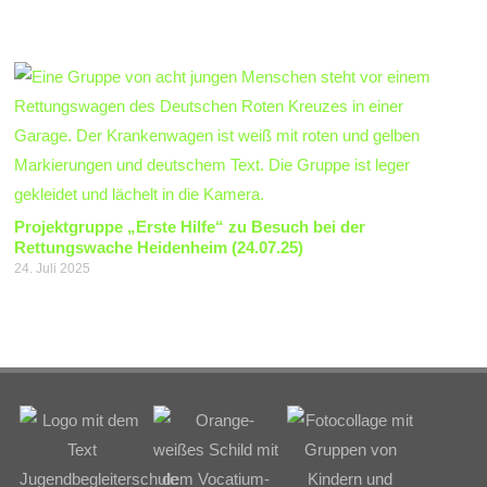
Projektgruppe „Erste Hilfe“ zu Besuch bei der
Rettungswache Heidenheim (24.07.25)
24. Juli 2025