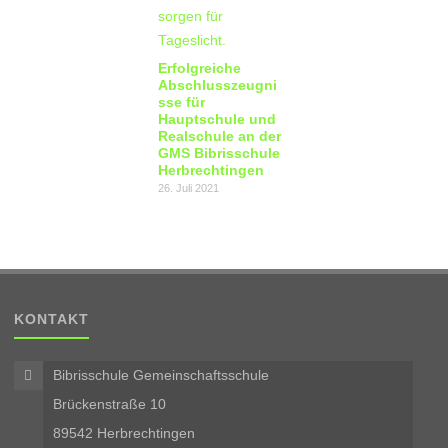
Erfolgreiche
Abschlusszeugni
sse für
Hauptschule und
Realschule an der
GMS Bibrisschule
Herbrechtingen
26. Juli 2021
KONTAKT
Bibrisschule Gemeinschaftsschule
Brückenstraße 10
89542 Herbrechtingen