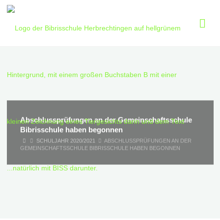
Skip
to
content
Abschlussprüfungen an der Gemeinschaftsschule
Bibrisschule haben begonnen
HOME
SCHULJAHR 2020/2021
ABSCHLUSSPRÜFUNGEN AN DER
GEMEINSCHAFTSSCHULE BIBRISSCHULE HABEN BEGONNEN