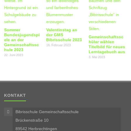
Sommer
Valentinstag an
Bundesjugendspi
der GMS
Gemeinschaftssc
ele an der
Bibrisschule 2023
hüler wählen
Gemeinschaftssc
16. Februar 2023
Titelbild für neues
hule 2023
Lerntagebuch aus
22. Juni 2023
3. Mai 2023
KONTAKT
Bibrisschule Gemeinschaftsschule
Brückenstraße 10
89542 Herbrechtingen