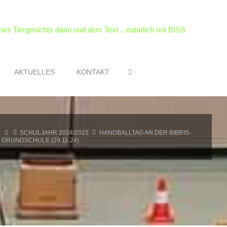
SEARCH
AKTUELLES
KONTAKT
HOME
SCHULJAHR 2024/2025
HANDBALLTAG AN DER BIBRIS-
GRUNDSCHULE (29.11.24)