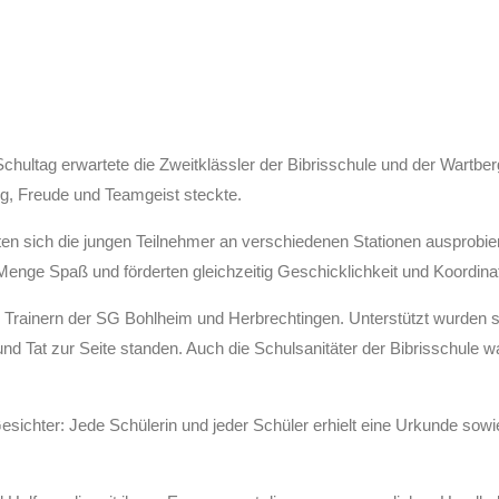
hultag erwartete die Zweitklässler der Bibrisschule und der Wartber
g, Freude und Teamgeist steckte.
sich die jungen Teilnehmer an verschiedenen Stationen ausprobier
enge Spaß und förderten gleichzeitig Geschicklichkeit und Koordinat
d Trainern der SG Bohlheim und Herbrechtingen. Unterstützt wurden s
nd Tat zur Seite standen. Auch die Schulsanitäter der Bibrisschule wa
sichter: Jede Schülerin und jeder Schüler erhielt eine Urkunde sow